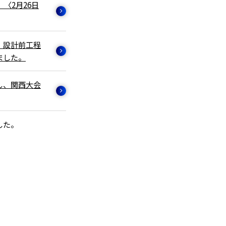
〈2月26日
、設計前工程
ました。
し、関西大会
した。