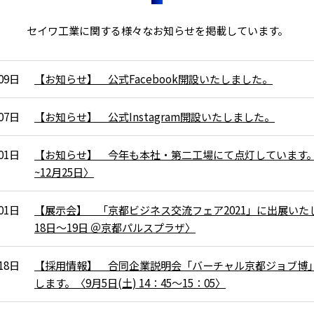
セイワ工業に関する様々なお知らせを掲載しています。
09日
【お知らせ】 公式Facebook開設いたしました。
07日
【お知らせ】 公式Instagram開設いたしました。
01日
【お知らせ】 今年も本社・第二工場にて点灯しています。〈
~12月25日〉
01日
【展示会】 「京都ビジネス交流フェア2021」に出展いた
18日～19日 ＠京都パルスプラザ〉
18日
【採用情報】 合同企業説明会「バーチャル京都ジョブ博
します。〈9月5日(土) 14：45～15：05〉