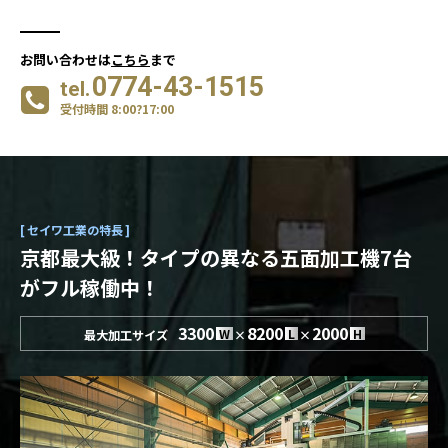
お問い合わせは
こちら
まで
0774-43-1515
tel.
受付時間
8:00?17:00
セイワ工業の特長
京都最大級！
タイプの異なる五面加工機7台
がフル稼働中！
3300
8200
2000
W
L
H
最大加工サイズ
×
×